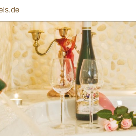
els.de