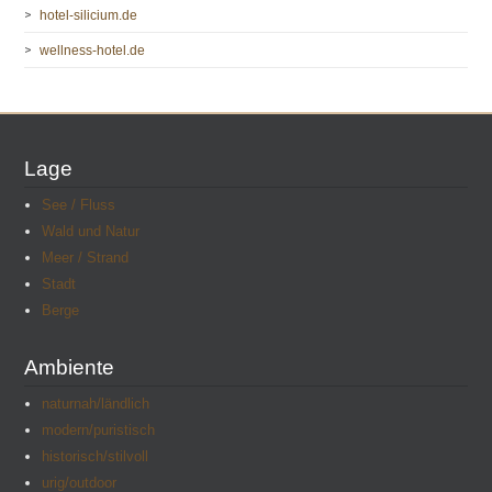
hotel-silicium.de
wellness-hotel.de
Lage
See / Fluss
Wald und Natur
Meer / Strand
Stadt
Berge
Ambiente
naturnah/ländlich
modern/puristisch
historisch/stilvoll
urig/outdoor