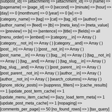
[subpost_id] => [attachment] => [attachment_id] => 0 [name] =>
[pagename] => [page_id] => 0 [second] => [minute] => [hour] =>
[day] => 0 [monthnum] => 0 [year] => 0 [w] => 0
[category_name] => [tag] => [cat] => [tag_id] => [author] =>
[author_name] => [feed] => [tb] => [meta_key] => [meta_value]
=> [preview] => [s] => [sentence] => [title] => [fields] => all
[menu_order] => [embed] => [category__in] => Array ( )
[category__not_in] => Array ( ) [category__and] => Array ( )
[post__in] => Array ( ) [post__not_in] => Array ( )
[post_name__in] => Array ( ) [tag__in] => Array ( ) [tag__not_in]
=> Array ( ) [tag__and] => Array ( ) [tag_slug__in] => Array ( )
[tag_slug__and] => Array ( ) [post_parent__in] => Array ( )
[post_parent__not_in] => Array ( ) [author__in] => Array ( )
[author__not_in] => Array ( ) [search_columns] => Array ( )
[ignore_sticky_posts] => [suppress_filters] => [cache_results]
=> 1 [update_post_term_cache] => 1
[update_menu_item_cache] => [lazy_load_term_meta] => 1
[update_post_meta_cache] => 1 [nopaging] =>
[comments_per_page] => 50 [no_found_rows] => ) [tax_query]