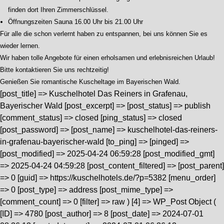
finden dort Ihren Zimmerschlüssel.
Öffnungszeiten Sauna 16.00 Uhr bis 21.00 Uhr
Für alle die schon verlernt haben zu entspannen, bei uns können Sie es
wieder lernen.
Wir haben tolle Angebote für einen erholsamen und erlebnisreichen Urlaub!
Bitte kontaktieren Sie uns rechtzeitig!
Genießen Sie romantische Kuscheltage im Bayerischen Wald.
[post_title] => Kuschelhotel Das Reiners in Grafenau,
Bayerischer Wald [post_excerpt] => [post_status] => publish
[comment_status] => closed [ping_status] => closed
[post_password] => [post_name] => kuschelhotel-das-reiners-
in-grafenau-bayerischer-wald [to_ping] => [pinged] =>
[post_modified] => 2025-04-24 06:59:28 [post_modified_gmt]
=> 2025-04-24 04:59:28 [post_content_filtered] => [post_parent]
=> 0 [guid] => https://kuschelhotels.de/?p=5382 [menu_order]
=> 0 [post_type] => address [post_mime_type] =>
[comment_count] => 0 [filter] => raw ) [4] => WP_Post Object (
[ID] => 4780 [post_author] => 8 [post_date] => 2024-07-01