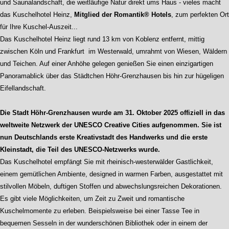
und Saunalandschaft, die weitläufige Natur direkt ums Haus - vieles macht
das Kuschelhotel Heinz,
Mitglied der Romantik® Hotels
, zum perfekten Ort
für Ihre Kuschel-Auszeit...
Das Kuschelhotel Heinz liegt rund 13 km von Koblenz entfernt, mittig
zwischen Köln und Frankfurt im Westerwald, umrahmt von Wiesen, Wäldern
und Teichen. Auf einer Anhöhe gelegen genießen Sie einen einzigartigen
Panoramablick über das Städtchen Höhr-Grenzhausen bis hin zur hügeligen
Eifellandschaft.
Die Stadt Höhr-Grenzhausen wurde am 31. Oktober 2025 offiziell in das
weltweite Netzwerk der UNESCO Creative Cities aufgenommen. Sie ist
nun Deutschlands erste Kreativstadt des Handwerks und die erste
Kleinstadt, die Teil des UNESCO-Netzwerks wurde.
Das Kuschelhotel empfängt Sie mit rheinisch-westerwälder Gastlichkeit,
einem gemütlichen Ambiente, designed in warmen Farben, ausgestattet mit
stilvollen Möbeln, duftigen Stoffen und abwechslungsreichen Dekorationen.
Es gibt viele Möglichkeiten, um Zeit zu Zweit und romantische
Kuschelmomente zu erleben. Beispielsweise bei einer Tasse Tee in
bequemen Sesseln in der wunderschönen Bibliothek oder in einem der