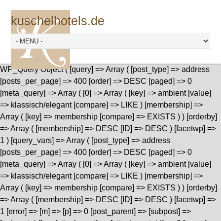
kuschelhotels.de
WP_Query Object ( [query] => Array ( [post_type] => address
[posts_per_page] => 400 [order] => DESC [paged] => 0
[meta_query] => Array ( [0] => Array ( [key] => ambient [value]
=> klassisch/elegant [compare] => LIKE ) [membership] =>
Array ( [key] => membership [compare] => EXISTS ) ) [orderby]
=> Array ( [membership] => DESC [ID] => DESC ) [facetwp] =>
1 ) [query_vars] => Array ( [post_type] => address
[posts_per_page] => 400 [order] => DESC [paged] => 0
[meta_query] => Array ( [0] => Array ( [key] => ambient [value]
=> klassisch/elegant [compare] => LIKE ) [membership] =>
Array ( [key] => membership [compare] => EXISTS ) ) [orderby]
=> Array ( [membership] => DESC [ID] => DESC ) [facetwp] =>
1 [error] => [m] => [p] => 0 [post_parent] => [subpost] =>