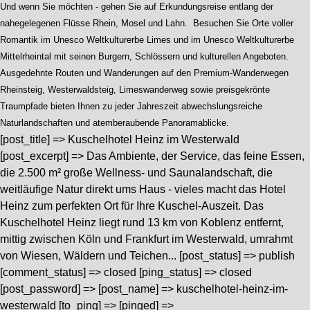
Und wenn Sie möchten - gehen Sie auf Erkundungsreise entlang der
nahegelegenen Flüsse Rhein, Mosel und Lahn. Besuchen Sie Orte voller
Romantik im Unesco Weltkulturerbe Limes und im Unesco Weltkulturerbe
Mittelrheintal mit seinen Burgern, Schlössern und kulturellen Angeboten.
Ausgedehnte Routen und Wanderungen auf den Premium-Wanderwegen
Rheinsteig, Westerwaldsteig, Limeswanderweg sowie preisgekrönte
Traumpfade bieten Ihnen zu jeder Jahreszeit abwechslungsreiche
Naturlandschaften und atemberaubende Panoramablicke.
[post_title] => Kuschelhotel Heinz im Westerwald
[post_excerpt] => Das Ambiente, der Service, das feine Essen,
die 2.500 m² große Wellness- und Saunalandschaft, die
weitläufige Natur direkt ums Haus - vieles macht das Hotel
Heinz zum perfekten Ort für Ihre Kuschel-Auszeit. Das
Kuschelhotel Heinz liegt rund 13 km von Koblenz entfernt,
mittig zwischen Köln und Frankfurt im Westerwald, umrahmt
von Wiesen, Wäldern und Teichen... [post_status] => publish
[comment_status] => closed [ping_status] => closed
[post_password] => [post_name] => kuschelhotel-heinz-im-
westerwald [to_ping] => [pinged] =>