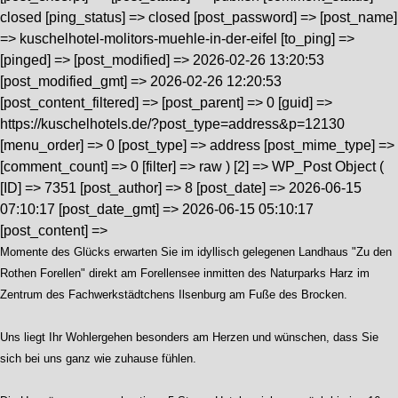
closed [ping_status] => closed [post_password] => [post_name]
=> kuschelhotel-molitors-muehle-in-der-eifel [to_ping] =>
[pinged] => [post_modified] => 2026-02-26 13:20:53
[post_modified_gmt] => 2026-02-26 12:20:53
[post_content_filtered] => [post_parent] => 0 [guid] =>
https://kuschelhotels.de/?post_type=address&p=12130
[menu_order] => 0 [post_type] => address [post_mime_type] =>
[comment_count] => 0 [filter] => raw ) [2] => WP_Post Object (
[ID] => 7351 [post_author] => 8 [post_date] => 2026-06-15
07:10:17 [post_date_gmt] => 2026-06-15 05:10:17
[post_content] =>
Momente des Glücks erwarten Sie im idyllisch gelegenen Landhaus "Zu den
Rothen Forellen" direkt am Forellensee inmitten des Naturparks Harz im
Zentrum des Fachwerkstädtchens Ilsenburg am Fuße des Brocken.
Uns liegt Ihr Wohlergehen besonders am Herzen und wünschen, dass Sie
sich bei uns ganz wie zuhause fühlen.