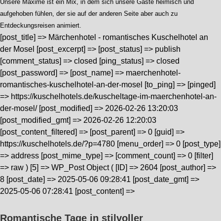
Unsere Maxime ist ein Mix, in dem sich unsere Gäste heimisch und
aufgehoben fühlen, der sie auf der anderen Seite aber auch zu
Entdeckungsreisen animiert.
[post_title] => Märchenhotel - romantisches Kuschelhotel an
der Mosel [post_excerpt] => [post_status] => publish
[comment_status] => closed [ping_status] => closed
[post_password] => [post_name] => maerchenhotel-
romantisches-kuschelhotel-an-der-mosel [to_ping] => [pinged]
=> https://kuschelhotels.de/kuscheltage-im-maerchenhotel-an-
der-mosel/ [post_modified] => 2026-02-26 13:20:03
[post_modified_gmt] => 2026-02-26 12:20:03
[post_content_filtered] => [post_parent] => 0 [guid] =>
https://kuschelhotels.de/?p=4780 [menu_order] => 0 [post_type]
=> address [post_mime_type] => [comment_count] => 0 [filter]
=> raw ) [5] => WP_Post Object ( [ID] => 2604 [post_author] =>
8 [post_date] => 2025-05-06 09:28:41 [post_date_gmt] =>
2025-05-06 07:28:41 [post_content] =>
Romantische Tage in stilvoller