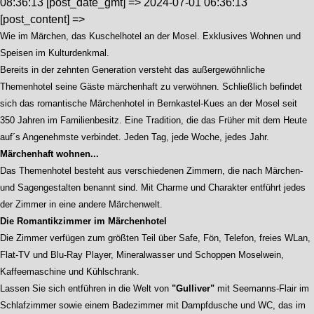
08:36:13 [post_date_gmt] => 2024-07-01 06:36:13
[post_content] =>
Wie im Märchen, das Kuschelhotel an der Mosel. Exklusives Wohnen und
Speisen im Kulturdenkmal.
Bereits in der zehnten Generation versteht das außergewöhnliche
Themenhotel seine Gäste märchenhaft zu verwöhnen. Schließlich befindet
sich das romantische Märchenhotel in Bernkastel-Kues an der Mosel seit
350 Jahren im Familienbesitz. Eine Tradition, die das Früher mit dem Heute
auf´s Angenehmste verbindet. Jeden Tag, jede Woche, jedes Jahr.
Märchenhaft wohnen...
Das Themenhotel besteht aus verschiedenen Zimmern, die nach Märchen-
und Sagengestalten benannt sind. Mit Charme und Charakter entführt jedes
der Zimmer in eine andere Märchenwelt.
Die Romantikzimmer im Märchenhotel
Die Zimmer verfügen zum größten Teil über Safe, Fön, Telefon, freies WLan,
Flat-TV und Blu-Ray Player, Mineralwasser und Schoppen Moselwein,
Kaffeemaschine und Kühlschrank.
Lassen Sie sich entführen in die Welt von
"Gulliver"
mit Seemanns-Flair im
Schlafzimmer sowie einem Badezimmer mit Dampfdusche und WC, das im