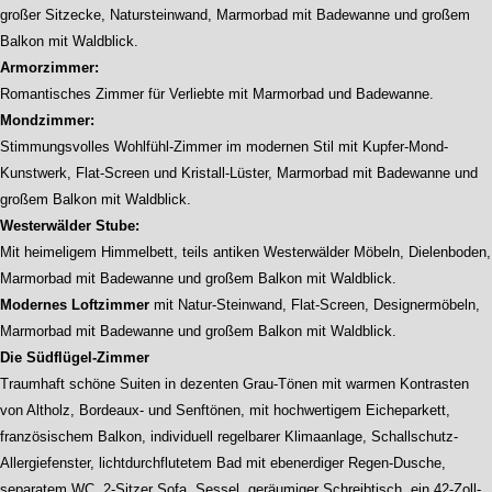
großer Sitzecke, Natursteinwand, Marmorbad mit Badewanne und großem
Balkon mit Waldblick.
Armorzimmer:
Romantisches Zimmer für Verliebte mit Marmorbad und Badewanne.
Mondzimmer:
Stimmungsvolles Wohlfühl-Zimmer im modernen Stil mit Kupfer-Mond-
Kunstwerk, Flat-Screen und Kristall-Lüster, Marmorbad mit Badewanne und
großem Balkon mit Waldblick.
Westerwälder Stube:
Mit heimeligem Himmelbett, teils antiken Westerwälder Möbeln, Dielenboden,
Marmorbad mit Badewanne und großem Balkon mit Waldblick.
Modernes
Loftzimmer
mit Natur-Steinwand, Flat-Screen, Designermöbeln,
Marmorbad mit Badewanne und großem Balkon mit Waldblick.
Die Südflügel-Zimmer
Traumhaft schöne Suiten in dezenten Grau-Tönen mit warmen Kontrasten
von Altholz, Bordeaux- und Senftönen, mit hochwertigem Eicheparkett,
französischem Balkon, individuell regelbarer Klimaanlage, Schallschutz-
Allergiefenster, lichtdurchflutetem Bad mit ebenerdiger Regen-Dusche,
separatem WC. 2-Sitzer Sofa, Sessel, geräumiger Schreibtisch, ein 42-Zoll-