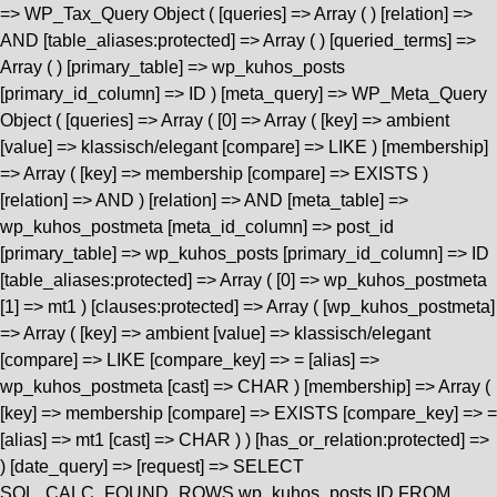
=> WP_Tax_Query Object ( [queries] => Array ( ) [relation] =>
AND [table_aliases:protected] => Array ( ) [queried_terms] =>
Array ( ) [primary_table] => wp_kuhos_posts
[primary_id_column] => ID ) [meta_query] => WP_Meta_Query
Object ( [queries] => Array ( [0] => Array ( [key] => ambient
[value] => klassisch/elegant [compare] => LIKE ) [membership]
=> Array ( [key] => membership [compare] => EXISTS )
[relation] => AND ) [relation] => AND [meta_table] =>
wp_kuhos_postmeta [meta_id_column] => post_id
[primary_table] => wp_kuhos_posts [primary_id_column] => ID
[table_aliases:protected] => Array ( [0] => wp_kuhos_postmeta
[1] => mt1 ) [clauses:protected] => Array ( [wp_kuhos_postmeta]
=> Array ( [key] => ambient [value] => klassisch/elegant
[compare] => LIKE [compare_key] => = [alias] =>
wp_kuhos_postmeta [cast] => CHAR ) [membership] => Array (
[key] => membership [compare] => EXISTS [compare_key] => =
[alias] => mt1 [cast] => CHAR ) ) [has_or_relation:protected] =>
) [date_query] => [request] => SELECT
SQL_CALC_FOUND_ROWS wp_kuhos_posts.ID FROM