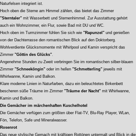
Naturfelsen integriert ist.
Hoch oben die Sterne am Himmel zählen, das bietet das Zimmer
"Sterntaler"
mit Wasserbett und Sternenhimmel. Zur Ausstattung gehört
auch ein Wohnzimmer, ein Flur, sowie Bad mit DU und WC.
Hoch oben im Turmzimmer fühlen Sie sich wie
"Rapunzel"
und genießen
von der Dachterrasse den romantischen Blick auf den Doktorberg.
Wohlverdiente Glücksmomente mit Whirlpool und Kamin verspricht das
Zimmer
"Göttin des Glücks"
.
Angenehme Stunden zu Zweit verbringen Sie im romantischen silber-blauen
Zimmer
"Schneeköngin"
oder im hellen
"Schmetterling"
jeweils mit
Whirlwanne, Kamin und Balkon.
Klare moderne Linien in Naturfarben, dazu ein beleuchtetes Birkenbett
bescheren süße Träume im Zimmer
"Träume der Nacht"
mit Whirlwanne,
Kamin und Balkon.
Die Gemächer im märchenhaften Kuschelhotel
Die Gemächer verfügen zum größten über Flat-TV, Blu-Ray Player, WLan,
Fön, Telefon, Safe und Mineralwasser.
Rosenrot
Das neue stylische Gemach mit kräftigen Rottönen untermalt und Blick in die