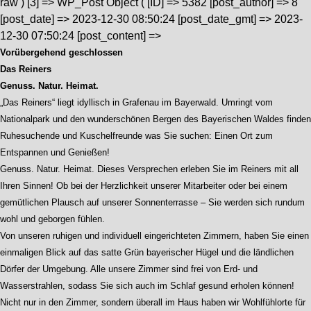
raw ) [3] => WP_Post Object ( [ID] => 5382 [post_author] => 8
[post_date] => 2023-12-30 08:50:24 [post_date_gmt] => 2023-
12-30 07:50:24 [post_content] =>
Vorübergehend geschlossen
Das Reiners
Genuss. Natur. Heimat.
„Das Reiners“ liegt idyllisch in Grafenau im Bayerwald. Umringt vom
Nationalpark und den wunderschönen Bergen des Bayerischen Waldes finden
Ruhesuchende und Kuschelfreunde was Sie suchen: Einen Ort zum
Entspannen und Genießen!
Genuss. Natur. Heimat. Dieses Versprechen erleben Sie im Reiners mit all
Ihren Sinnen! Ob bei der Herzlichkeit unserer Mitarbeiter oder bei einem
gemütlichen Plausch auf unserer Sonnenterrasse – Sie werden sich rundum
wohl und geborgen fühlen.
Von unseren ruhigen und individuell eingerichteten Zimmern, haben Sie einen
einmaligen Blick auf das satte Grün bayerischer Hügel und die ländlichen
Dörfer der Umgebung. Alle unsere Zimmer sind frei von Erd- und
Wasserstrahlen, sodass Sie sich auch im Schlaf gesund erholen können!
Nicht nur in den Zimmer, sondern überall im Haus haben wir Wohlfühlorte für