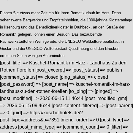
Planen Sie etwas mehr Zeit ein für Ihren Romatikurlaub im Harz. Denn
sehenswerte Bergwerke und Tropfsteinhöhlen, die 1000-jährige Klosteranlage
in Ilsenburg und das Benediktinerkloster in Drühbeck, an der "Straße der
Romanik" gelegen, lohnen einen Besuch. Das bezaubernde
Fachwerkstädtchen Wernigerode, die UNESCO Weltkulturerbealtstadt in
Goslar und die UNESCO Welterbestadt Quedlinburg und den Brocken
erreichen Sie in wenigen Autominuten.
[post_title] => Kuschel-Romantik im Harz - Landhaus Zu den
Rothen Forellen [post_excerpt] => [post_status] => publish
[comment_status] => closed [ping_status] => closed
[post_password] => [post_name] => kuschel-romantik-im-harz-
landhaus-zu-den-rothen-forellen [to_ping] => [pinged] =>
[post_modified] => 2026-06-15 11:46:44 [post_modified_gmt]
=> 2026-06-15 09:46:44 [post_content_filtered] => [post_parent]
=> 0 [guid] => https://kuschelhotels.de/?
post_type=address&p=7351 [menu_order] => 0 [post_type] =>
address [post_mime_type] => [comment_count] => 0 [filter] =>