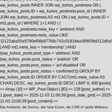
wp_kuhos_posts INNER JOIN wp_kuhos_postmeta ON (
wp_kuhos_posts.ID = wp_kuhos_postmeta.post_id ) INNER
JOIN wp_kuhos_postmeta AS mt1 ON ( wp_kuhos_posts.ID =
mt1.post_id ) WHERE 1=1 AND ( (
wp_kuhos_postmeta.meta_key = 'ambient' AND
wp_kuhos_postmeta.meta_value LIKE
'{2122aba55e5790ef56b87768c742c0181bba399939d312d6a5
) AND mt1.meta_key = 'membership' ) AND
((wp_kuhos_posts.post_type = 'address' AND
(wp_kuhos_posts.post_status = 'publish' OR
wp_kuhos_posts.post_status = 'acf-disabled' OR
wp_kuhos_posts.post_status = 'confirmed'))) GROUP BY
wp_kuhos_posts.ID ORDER BY CAST(mt1.meta_value AS
CHAR) DESC, wp_kuhos_posts.ID DESC LIMIT 0, 400 [posts]
=> Array ( [0] => WP_Post Object ( [ID] => 228 [post_author] =>
1 [post_date] => 2025-11-03 11:00:39 [post_date_gmt] => 2025-
11-03 10:00:39 [post_content] =>
Das Ambiente, der Service, das feine Essen, die 2.500 m² große Wellness-