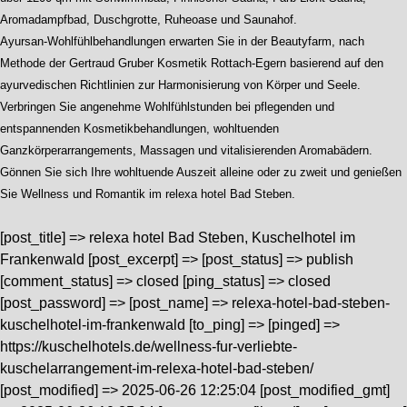
Aromadampfbad, Duschgrotte, Ruheoase und Saunahof.
Ayursan-Wohlfühlbehandlungen erwarten Sie in der Beautyfarm, nach
Methode der Gertraud Gruber Kosmetik Rottach-Egern basierend auf den
ayurvedischen Richtlinien zur Harmonisierung von Körper und Seele.
Verbringen Sie angenehme Wohlfühlstunden bei pflegenden und
entspannenden Kosmetikbehandlungen, wohltuenden
Ganzkörperarrangements, Massagen und vitalisierenden Aromabädern.
Gönnen Sie sich Ihre wohltuende Auszeit alleine oder zu zweit und genießen
Sie Wellness und Romantik im relexa hotel Bad Steben.
[post_title] => relexa hotel Bad Steben, Kuschelhotel im
Frankenwald [post_excerpt] => [post_status] => publish
[comment_status] => closed [ping_status] => closed
[post_password] => [post_name] => relexa-hotel-bad-steben-
kuschelhotel-im-frankenwald [to_ping] => [pinged] =>
https://kuschelhotels.de/wellness-fur-verliebte-
kuschelarrangement-im-relexa-hotel-bad-steben/
[post_modified] => 2025-06-26 12:25:04 [post_modified_gmt]