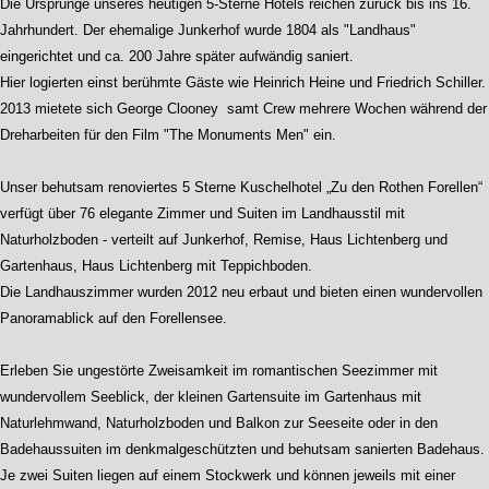
Die Ursprünge unseres heutigen 5-Sterne Hotels reichen zurück bis ins 16.
Jahrhundert. Der ehemalige Junkerhof wurde 1804 als "Landhaus"
eingerichtet und ca. 200 Jahre später aufwändig saniert.
Hier logierten einst berühmte Gäste wie Heinrich Heine und Friedrich Schiller.
2013 mietete sich George Clooney samt Crew mehrere Wochen während der
Dreharbeiten für den Film "The Monuments Men" ein.
Unser behutsam renoviertes 5 Sterne Kuschelhotel „Zu den Rothen Forellen“
verfügt über 76 elegante Zimmer und Suiten im Landhausstil mit
Naturholzboden - verteilt auf Junkerhof, Remise, Haus Lichtenberg und
Gartenhaus, Haus Lichtenberg mit Teppichboden.
Die Landhauszimmer wurden 2012 neu erbaut und bieten einen wundervollen
Panoramablick auf den Forellensee.
Erleben Sie ungestörte Zweisamkeit im romantischen Seezimmer mit
wundervollem Seeblick, der kleinen Gartensuite im Gartenhaus mit
Naturlehmwand, Naturholzboden und Balkon zur Seeseite oder in den
Badehaussuiten im denkmalgeschützten und behutsam sanierten Badehaus.
Je zwei Suiten liegen auf einem Stockwerk und können jeweils mit einer