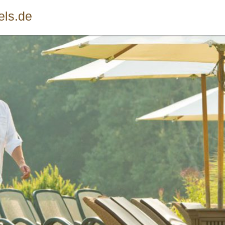
els.de