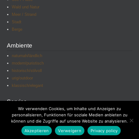
Wald und Natur
Meer / Strand
Stadt
Berge
Ambiente
naturnah/ländlich
modern/puristisch
historisch/stilvoll
urig/outdoor
klassisch/elegant
Service
Wir verwenden Cookies, um Inhalte und Anzeigen zu
Kontakt
personalisieren, Funktionen für soziale Medien anbieten zu
Impressum
können und die Zugriffe auf unsere Website zu analysieren.
Datenschutz
Akzeptieren
Verweigern
Privacy policy