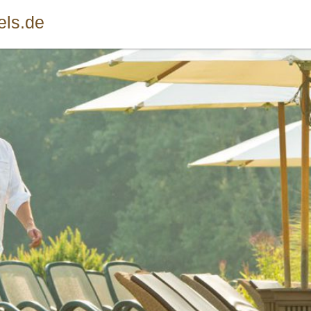
els.de