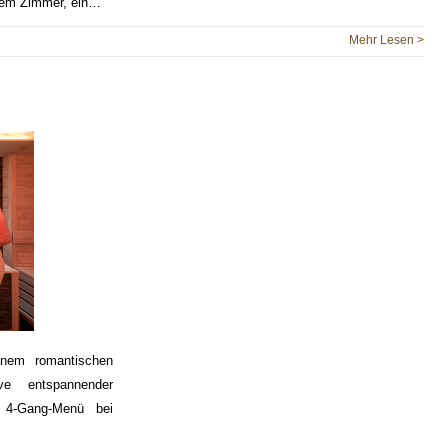
dem Zimmer, ein…
Mehr Lesen >
inem romantischen
ve entspannender
4-Gang-Menü bei