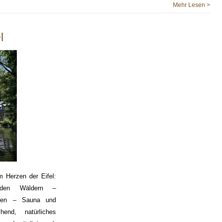
Mehr Lesen >
l
 Herzen der Eifel:
nden Wäldern –
eßen – Sauna und
end, natürliches