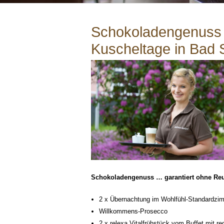
Schokoladengenuss 
Kuscheltage in Bad 
Schokoladengenuss … garantiert ohne Re
2 x Übernachtung im Wohlfühl-Standardzi
Willkommens-Prosecco
2 x relexa Vitalfrühstück vom Buffet mit r