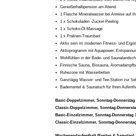
Genießerhalbpension am Abend
1 Flasche Mineralwasser bei Anreise auf 
1 x Schokoladen -Zucker-Peeling
1 x Schoko-Öl-Massage
1 x Pralinen-Traumbad
Aktiv sein im modernen Fitness- und Ergo
Aktivprogramm mit Aquapower, Entspannun
Wohlfühlen in der Bade- und Saunalandsc
Finnische Sauna, Biosauna, Aromadampfba
Ruhezone mit Wasserbetten
Ganztägig Wasser- und Tee-Station zur Se
Bademantel & Saunatuch für Ihren Aufentha
Basic-Doppelzimmer, Sonntag-Donnerstag 
Classic-Doppelzimmer, Sonntag-Donnerstag
Basic-Einzelzimmer, Sonntag-Donnerstag 1
Classic-Einzelzimmer, Sonntag-Donnerstag
Wochenendaufenthalt (Freitag & Samstag)