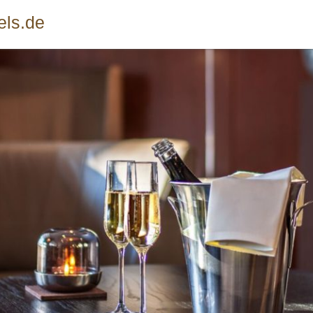
els.de