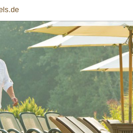
els.de