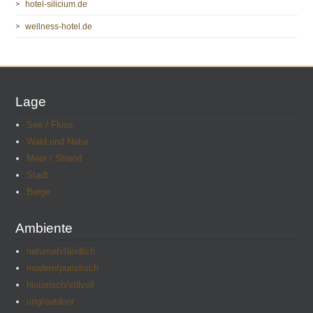
hotel-silicium.de
wellness-hotel.de
Lage
See / Fluss
Wald und Natur
Meer / Strand
Stadt
Berge
Ambiente
naturnah/ländlich
modern/puristisch
historisch/stilvoll
urig/outdoor