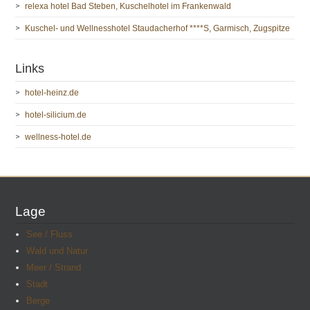
relexa hotel Bad Steben, Kuschelhotel im Frankenwald
Kuschel- und Wellnesshotel Staudacherhof ****S, Garmisch, Zugspitze
Links
hotel-heinz.de
hotel-silicium.de
wellness-hotel.de
Lage
See / Fluss
Wald und Natur
Meer / Strand
Stadt
Berge