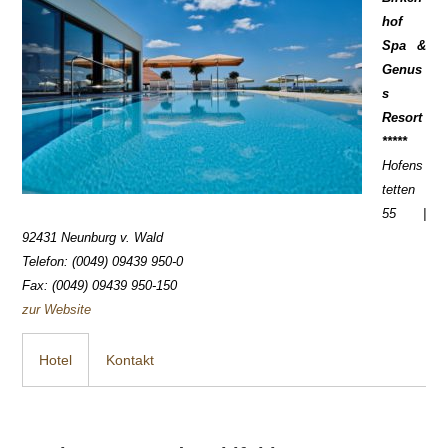
hof
Spa &
Genus
s
Resort
*****
Hofens
tetten
55 |
92431 Neunburg v. Wald
Telefon: (0049) 09439 950-0
Fax: (0049) 09439 950-150
zur Website
Hotel
Kontakt